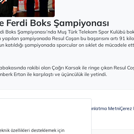
ye Ferdi Boks Şampiyonası
erdi Boks Şampiyonası’nda Muş Türk Telekom Spor Kulübü bo
apılan şampiyonada Resul Coşan bu başarısını artı 91 kilo 
un katıldığı şampiyonada sporcular on sıklet de mücadele ett
abakasında rakibi olan Çağrı Karsak ile ringe çıkan Resul Coş
berk Ertan ile karşılaştı ve üçüncülük ile yetindi.
Aydınlatma Metni
Çerez P