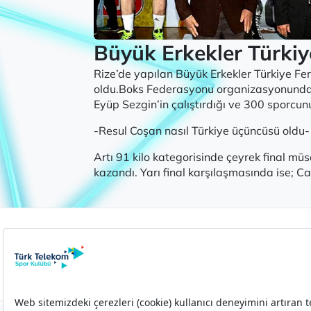
Büyük Erkekler Türki
Rize’de yapılan Büyük Erkekler Türkiye F
oldu.Boks Federasyonu organizasyonunda y
Eyüp Sezgin’in çalıştırdığı ve 300 sporcun
-Resul Coşan nasıl Türkiye üçüncüsü oldu-
Artı 91 kilo kategorisinde çeyrek final müs
kazandı. Yarı final karşılaşmasında ise; Can