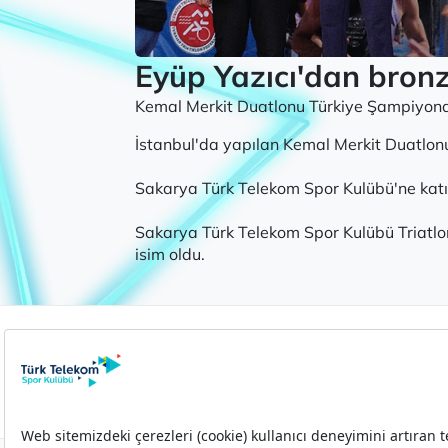
Eyüp Yazıcı'dan bronz
Kemal Merkit Duatlonu Türkiye Şampiyona
İstanbul'da yapılan Kemal Merkit Duatlon
Sakarya Türk Telekom Spor Kulübü'ne kat
Sakarya Türk Telekom Spor Kulübü Triatlo
isim oldu.