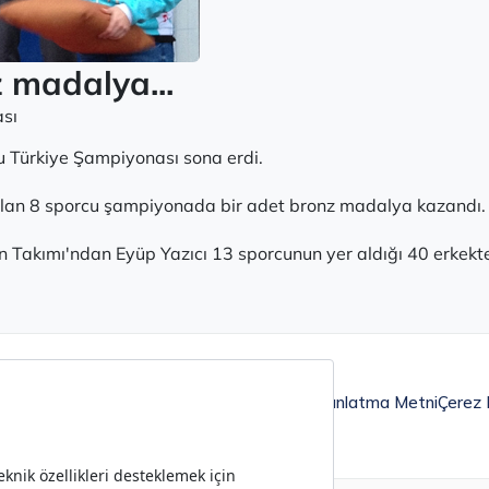
 madalya...
sı
u Türkiye Şampiyonası sona erdi.
ılan 8 sporcu şampiyonada bir adet bronz madalya kazandı.
n Takımı'ndan Eyüp Yazıcı 13 sporcunun yer aldığı 40 erkek
Aydınlatma Metni
Çerez P