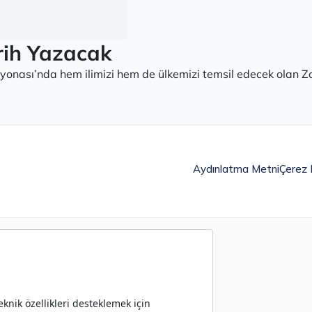
rih Yazacak
onası’nda hem ilimizi hem de ülkemizi temsil edecek olan Zo
Aydınlatma Metni
Çerez P