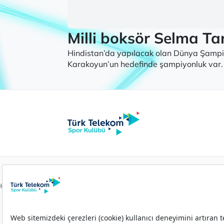
Milli boksör Selma Ta
Hindistan’da yapılacak olan Dünya Şampiy
Karakoyun’un hedefinde şampiyonluk var.
© 2026 Türk Telekom Spor Kulübü