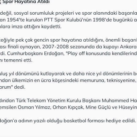
 Spor Hayatına Atıldı
eğil, sosyal sorumluluk projeleri ve spor alanındaki başarıl
lan 1954'te kurulan PTT Spor Kulubü'nün 1998'de bugünkü ad
ara imza attığını kaydetti.
eğiyle pek çok gencin spor hayatına atıldığını, önemli başarıl
upası finali oynayan, 2007-2008 sezonunda da kupayı Ankara
etirdi. Cumhurbaşkanı Erdoğan, "Play off konusunda kendilerin
ı temenni etti.
luş yıl dönümünü kutlayarak ve daha nice yıl dönümlerinin bö
undan ülkemizin en ücra köşesindeki memuruna, teknisyenine,
yorum" dedi.
ından Türk Telekom Yönetim Kurulu Başkanı Muhammed Hari
 temsilen Osman Yılmaz, Orhan Kıpçak, Mine Güçlü ve Hüseyin
an’a adının yazılı olduğu basketbol forması hediye edildi.