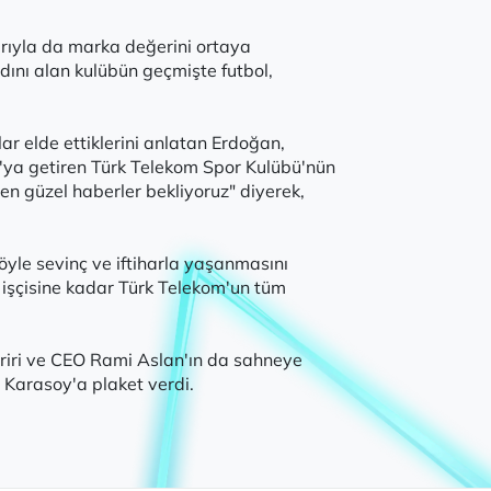
arıyla da marka değerini ortaya
ını alan kulübün geçmişte futbol,
ar elde ettiklerini anlatan Erdoğan,
'ya getiren Türk Telekom Spor Kulübü'nün
den güzel haberler bekliyoruz" diyerek,
yle sevinç ve iftiharla yaşanmasını
 işçisine kadar Türk Telekom'un tüm
ri ve CEO Rami Aslan'ın da sahneye
 Karasoy'a plaket verdi.