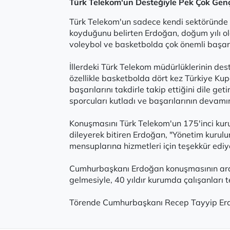
Türk Telekom'un Desteğiyle Pek Çok Genç
Türk Telekom'un sadece kendi sektöründe d
koyduğunu belirten Erdoğan, doğum yılı o
voleybol ve basketbolda çok önemli başarıl
İllerdeki Türk Telekom müdürlüklerinin dest
özellikle basketbolda dört kez Türkiye K
başarılarını takdirle takip ettiğini dile g
sporcuları kutladı ve başarılarının devamın
Konuşmasını Türk Telekom'un 175'inci kuru
dileyerek bitiren Erdoğan, "Yönetim kurul
mensuplarına hizmetleri için teşekkür edi
Cumhurbaşkanı Erdoğan konuşmasının ard
gelmesiyle, 40 yıldır kurumda çalışanları
Törende Cumhurbaşkanı Recep Tayyip Erdoğ