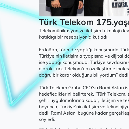
Türk Telekom 175.yaşı
Telekomünikasyon ve iletişim teknoloji d
katıldığı bir resepsiyonla kutladı.
Erdoğan, törende yaptığı konuşmada Türk T
Türkiye’nin iletişim altyapısına ve dijit
ise yaptığı konuşmada, Türkiye sevdasını
olarak Türk Telekom’un özelleştirme ihalesi
doğru bir karar olduğunu biliyordum” dedi
Türk Telekom Grubu CEO’su Rami Aslan ise Tü
hedeflediklerini belirterek, “Türk Telekom
şehir uygulamalarına kadar, iletişim ve tek
boyunca, Türkiye’nin iletişim ve teknolojiy
dedi. Rami Aslan, bugüne kadar gerçekleşti
söyledi.