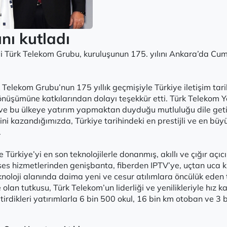
nı kutladı
evi Türk Telekom Grubu, kuruluşunun 175. yılını Ankara’da C
elekom Grubu’nun 175 yıllık geçmişiyle Türkiye iletişim tari
al dönüşümüne katkılarından dolayı teşekkür etti. Türk Telek
 ve bu ülkeye yatırım yapmaktan duyduğu mutluluğu dile geti
ni kazandığımızda, Türkiye tarihindeki en prestijli ve en büyük
.
rkiye’yi en son teknolojilerle donanmış, akıllı ve çığır açıc
, ses hizmetlerinden genişbanta, fiberden IPTV’ye, uçtan uca 
noloji alanında daima yeni ve cesur atılımlara öncülük eden te
e olan tutkusu, Türk Telekom’un liderliği ve yenilikleriyle hı
rdikleri yatırımlarla 6 bin 500 okul, 16 bin km otoban ve 3 