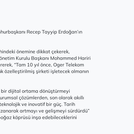
umhurbaşkanı Recep Tayyip Erdoğan’ın
hindeki önemine dikkat çekerek,
om Yönetim Kurulu Başkanı Mohammed Hariri
rerek, “Tam 10 yıl önce, Oger Telekom
 özelleştirilmiş şirketi işletecek olmanın
ı bir dijital ortama dönüştürmeyi
kurumsal çözümlerden, son olarak akıllı
knolojik ve inovatif bir güç. Tarih
z kazanarak artmayı ve gelişmeyi sürdürdü”
boğaz köprüsü inşa edebileceklerini