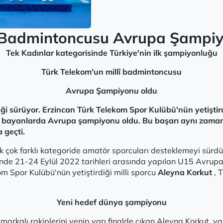
lî Badmintoncusu Avrupa Şampi
Tek Kadınlar kategorisinde Türkiye'nin ilk şampiyonluğu
Türk Telekom'un millî badmintoncusu
Avrupa Şampiyonu oldu
i sürüyor. Erzincan Türk Telekom Spor Kulübü'nün yetiştird
 bayanlarda Avrupa şampiyonu oldu. Bu başarı aynı zamanda
 geçti.
ek çok farklı kategoride amatör sporcuları desteklemeyi sürd
hrinde 21-24 Eylül 2022 tarihleri ​​arasında yapılan U15 Avr
om Spor Kulübü'nün yetiştirdiği milli sporcu
Aleyna Korkut
, 
Yeni hedef dünya şampiyonu
markalı rakiplerini yenip yarı finalde çıkan Aleyna Korkut, ya