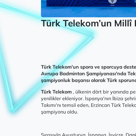
Türk Telekom’un Mil
Türk Telekom'un spora ve sporcuya desteğ
Avrupa Badminton Şampiyonası'nda
Tek
şampiyonluk başarısı olarak Türk sporuna
Türk Telekom
, ülkenin dört bir yanında p
yenilikler ekleniyor. İspanya'nın İbiza şe
Takımı'nı temsil eden, Erzincan Türk Telek
şampiyonu oldu.
Sırasıyla Avusturya, İspanya, İsviçre, Dani