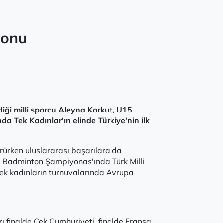
yonu
iği milli sporcu Aleyna Korkut, U15
 Tek Kadınlar'ın elinde Türkiye'nin ilk
ürürken uluslararası başarılara da
upa Badminton Şampiyonas'ında Türk Milli
Tek kadınların turnuvalarında Avrupa
rı finalde Çek Cumhuriyeti, finalde Fransa