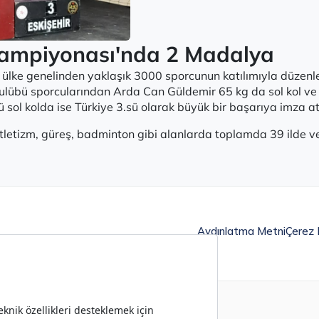
 Şampiyonası'nda 2 Madalya
e ülke genelinden yaklaşık 3000 sporcunun katılımıyla düzen
lübü sporcularından Arda Can Güldemir 65 kg da sol kol ve 
 sol kolda ise Türkiye 3.sü olarak büyük bir başarıya imza att
tletizm, güreş, badminton gibi alanlarda toplamda 39 ilde v
Aydınlatma Metni
Çerez P