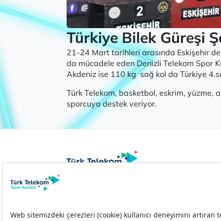
Türkiye Bilek Güreşi
21-24 Mart tarihleri arasında Eskişehir d
da mücadele eden Denizli Telekom Spor Ku
Akdeniz ise 110 kg sağ kol da Türkiye 4.sü
Türk Telekom, basketbol, eskrim, yüzme, a
sporcuya destek veriyor.