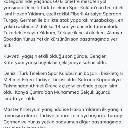
kategorisinde yaşandı. 60 kilometre mesafeli yol
yarışında Denizli Türk Telekom Spor Kulübü’nün tecrübeli
ismi Hakan Yıldırım, ezeli rakibi Fiberli Antalya Spordan
Turgay Germen ile birlikte atak yaparak müsabakayı, en
yakın rakibinin 2 dakika 14 saniye önünde tamamladı.
Tekerlek farkıyla Yıldırım, Türkiye ikincisi olurken, Alanya
Spordan Yunus Yetkin kürsünün son basamağında yer
aldı.
Kuvvetli yağışın etkili olduğu son günde, Gençler
Kriteryum yarışı büyük bir çekişmeye sahne oldu.
Denizli Türk Telekom Spor Kulübü’nün başarılı bisikletçisi
Mehmet Erken Türkiye İkincisi oldu. Salcano Kapadokya
Takımından Ahmet Örencik çizgiyi en önde geçen isim
oldu. Konya Çumra’dan Muhammed Selçuk üçüncü
sırada yer aldı.
Master Kriteryum yarışında ise Hakan Yıldırım ilk yarışın
rövanşını alarak Türkiye birincisi olmayı başardı. Turgay
Germen ve Yunus yetkin podyumun diğer basamağında
yer alan isimler oldu.