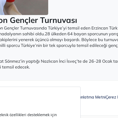
on Gençler Turnuvası
n Gençler Turnuvasında Türkiye’yi temsil eden Erzincan Tür
madalyanın sahibi oldu.28 ülkeden 64 bayan sporcunun yarışt
rakiplerini yenerek üçüncü olmayı başardı. Böylece bu turnuv
i sporcu Türkiye’nin bir tek sporcuyla temsil edileceği gençli
t Sönmez’in yaptığı Nazlıcan İnci İsveç’te de 26-28 Ocak tar
 temsil edecek.
Aydınlatma Metni
Çerez P