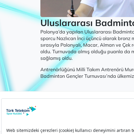
Uluslararası Badmint
Polonya’da yapılan Uluslararası Badminto
sporcu Nazlıcan İnci üçüncü olarak bronz 
sırasıyla Polonyalı, Macar, Alman ve Çek 
oldu. Turnuvada almış olduğu puanla da mill
sağlamış oldu.
Antrenörlüğünü Milli Takım Antrenörü Mura
Badminton Gençler Turnuvası’nda ülkemizi